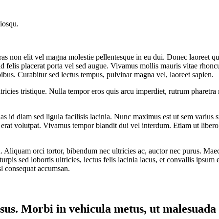
ciosqu.
on elit vel magna molestie pellentesque in eu dui. Donec laoreet quis 
elis placerat porta vel sed augue. Vivamus mollis mauris vitae rhoncus 
ibus. Curabitur sed lectus tempus, pulvinar magna vel, laoreet sapien.
tricies tristique. Nulla tempor eros quis arcu imperdiet, rutrum pharetr
 id diam sed ligula facilisis lacinia. Nunc maximus est ut sem varius susc
erat volutpat. Vivamus tempor blandit dui vel interdum. Etiam ut libero eg
 Aliquam orci tortor, bibendum nec ultricies ac, auctor nec purus. Maece
urpis sed lobortis ultricies, lectus felis lacinia lacus, et convallis ipsum e
sl consequat accumsan.
 risus. Morbi in vehicula metus, ut malesuada