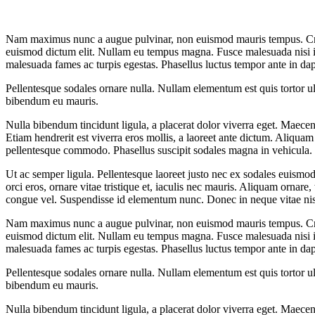
Nam maximus nunc a augue pulvinar, non euismod mauris tempus. Cras n
euismod dictum elit. Nullam eu tempus magna. Fusce malesuada nisi id f
malesuada fames ac turpis egestas. Phasellus luctus tempor ante in dap
Pellentesque sodales ornare nulla. Nullam elementum est quis tortor ul
bibendum eu mauris.
Nulla bibendum tincidunt ligula, a placerat dolor viverra eget. Maecenas
Etiam hendrerit est viverra eros mollis, a laoreet ante dictum. Aliquam 
pellentesque commodo. Phasellus suscipit sodales magna in vehicula.
Ut ac semper ligula. Pellentesque laoreet justo nec ex sodales euismod.
orci eros, ornare vitae tristique et, iaculis nec mauris. Aliquam ornare, t
congue vel. Suspendisse id elementum nunc. Donec in neque vitae ni
Nam maximus nunc a augue pulvinar, non euismod mauris tempus. Cras n
euismod dictum elit. Nullam eu tempus magna. Fusce malesuada nisi id f
malesuada fames ac turpis egestas. Phasellus luctus tempor ante in dap
Pellentesque sodales ornare nulla. Nullam elementum est quis tortor ul
bibendum eu mauris.
Nulla bibendum tincidunt ligula, a placerat dolor viverra eget. Maecenas